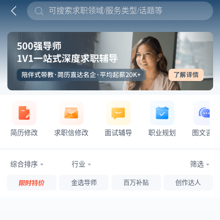
可搜索求职领域/服务类型/话题等
简历修改
求职信修改
面试辅导
职业规划
图文咨询
综合排序
行业
筛选
金选导师
百万补贴
创作达人
加载中 ...