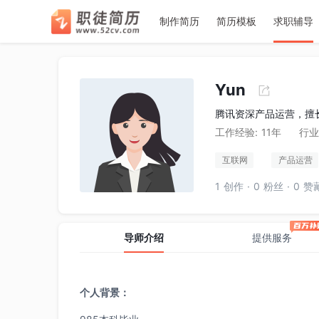
􀉪
􀎝
􀕻
􀄑
􀈸
推荐
推荐
推荐
7
6
1
2
2
3
3
4
4
5
5
7
6
1
制作简历
简历模板
求职辅导
职徒简
Yun
腾讯资深产品运营，擅
工作经验:
11年
行业
空
空
互联网
产品运营
数据分析
电商
1 创作 · 0 粉丝 · 0 赞
导师介绍
提供服务
个人背景：