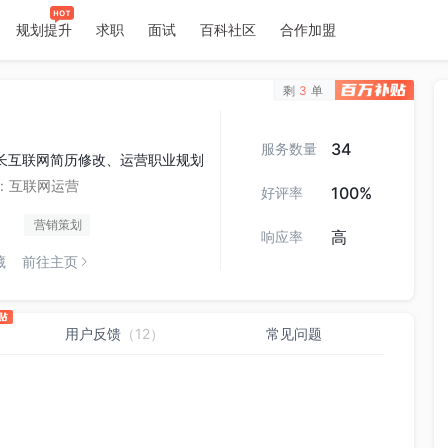
规划提升
求职
面试
百科社区
合作加盟
历
剩
3
单
34
服务数量
长互联网简历修改、运营职业规划
:
互联网运营
100%
好评率
营销策划
高
响应率
藏
前往主页
用户反馈
（12）
常见问题