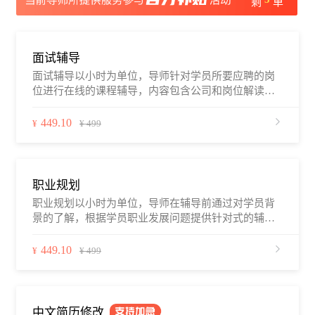
剩
单
面试辅导
面试辅导以小时为单位，导师针对学员所要应聘的岗
位进行在线的课程辅导，内容包含公司和岗位解读、
岗位所用到的技能、面试考核点和模拟面试等（因学
员所面临的问题不同，辅导内容类别会略有差异）。
449.10
¥
¥ 499
学员可通过职徒简历平台、电话、微信、QQ等与导师
建立联系，进行沟通和辅导。
职业规划
职业规划以小时为单位，导师在辅导前通过对学员背
景的了解，根据学员职业发展问题提供针对式的辅导
和解答，辅助学员分析个人性格、职业现状、挖掘个
人优势，确定职业发展方向和路径。学员可通过职徒
449.10
¥
¥ 499
简历平台、电话、微信、QQ等与导师建立联系，进行
沟通和辅导。
中文简历修改