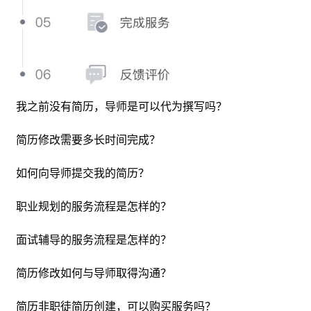
导师不会从0到1代写简历，如果之前没有撰写过简历，可先
我之前没有简历，导师是可以代为撰写吗？
简历修改一般会在 2-4 个工作日完成，加急为2个工作日完
在职徒简历平台创建简历，完成相关经历模块撰写，导师会
成，完成修改后，学员可就导师所修改版本在10个自然日内
依据所提交简历的岗位意向、背景情况、重点修改要求等维
简历修改需要多长时间完成？
向导师提问或二次修改，如学员在导师修改后10个自然日
度对各个简历模块进行全面优化和精修，并给出求职建议。
内，未再提出修改要求，则默认学员确认服务完成。在简历
在职徒简历制作完成初始版本的简历后，可将简历在下单时
如何向导师提交我的简历？
修改过程如发生纠纷，可与职徒客服人员取得联系并要求介
职业规划以小时为单位，导师根据学员职业发展问题提供针
一并提交给导师，导师在修改完成后，学员可在个人管理中
入。
对式的辅导和解答，辅助学员分析个人性格、职业现状、挖
职业规划的服务流程是怎样的？
心查看并使用已经修改好的简历。
面试辅导以小时为单位，导师针对学员所要应聘的岗位进行
掘个人优势，确定职业发展方向和路径。如学员预约时间需
在线或线下的课程辅导，内容应包含公司和岗位解读、岗位
面试辅导的服务流程是怎样的？
调整，需提前48小时与导师进行沟通，并在系统修改预约时
所用到的技能、面试考核点和模拟面试等，导师可就具体岗
间。
用户在每次提交修改服务时，可备注自己的需求和问题，导
简历修改如何与导师取得沟通？
位对课程的时长和收费进行调整。如学员预约时间需调整，
师会根据需求和问题给予文字性修改和反馈，根据导师的沟
需提前48小时与导师进行沟通，并在系统修改预约时间。
通习惯可能选用微信,skype等沟通工具，会在简历修改前通过
简历非职徒简历创建，可以购买服务吗？