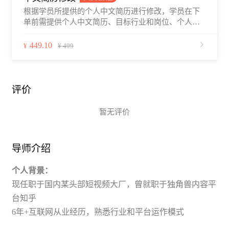
根据学员所提供的个人中文简历进行修改，学员在下
单前需提供个人中文简历、目标行业和岗位、个人的
工作经验年限，应聘相关岗位的职位描述（选填），
以及关于简历修改的疑问和修改预期等。中文简历修
449.10
¥
¥ 499
改将会在2–4个工作日内完成，部分导师提供1–2日内
加急服务。学员下单后，可通过职徒简历平台、邮
件、微信、电话等与导师建立联系，并在修改前与导
师沟通好所希望达到的预期，简历修改为非标准化服
评价
务，每个老师的修改风格和流程会有所不同，请在首
次沟通时与导师确认好服务流程细节，导师首次提供
暂无评价
简历修改初始版本的10日内，学员可就同一份简历未
完善的部分与导师沟通进行继续完善。
导师介绍
个人背景：
现任职于国内某头部短视频大厂，曾就职于独角兽内容平
台知乎
6年+互联网从业经历，熟悉行业和平台运作模式