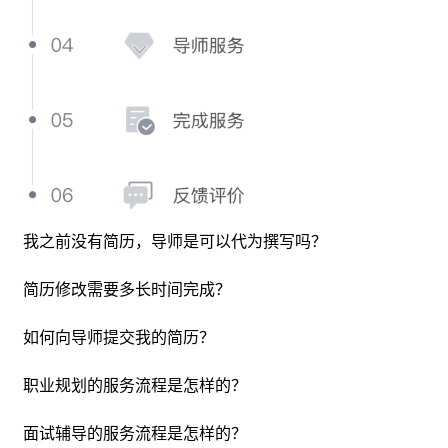
导师不会从0到1代写简历，如果之前没有撰写过简历，可先
我之前没有简历，导师是可以代为撰写吗？
简历修改一般会在 2-4 个工作日完成，加急为2个工作日完
在职徒简历平台创建简历，完成相关经历模块撰写，导师会
成，完成修改后，学员可就导师所修改版本在10个自然日内
依据所提交简历的岗位意向、背景情况、重点修改要求等维
简历修改需要多长时间完成？
向导师提问或二次修改，如学员在导师修改后10个自然日
度对各个简历模块进行全面优化和精修，并给出求职建议。
内，未再提出修改要求，则默认学员确认服务完成。在简历
在职徒简历制作完成初始版本的简历后，可将简历在下单时
如何向导师提交我的简历？
修改过程如发生纠纷，可与职徒客服人员取得联系并要求介
职业规划以小时为单位，导师根据学员职业发展问题提供针
一并提交给导师，导师在修改完成后，学员可在个人管理中
入。
对式的辅导和解答，辅助学员分析个人性格、职业现状、挖
职业规划的服务流程是怎样的？
心查看并使用已经修改好的简历。
面试辅导以小时为单位，导师针对学员所要应聘的岗位进行
掘个人优势，确定职业发展方向和路径。如学员预约时间需
在线或线下的课程辅导，内容应包含公司和岗位解读、岗位
面试辅导的服务流程是怎样的？
调整，需提前48小时与导师进行沟通，并在系统修改预约时