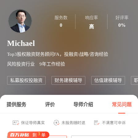
服务数
响应率
好评率
0
0%
高
Michael
Top3股权融资财务顾问FA，投融资/战略/咨询经验
风险投资
行业
9年
工作经验
私募股权投融资
财务建模辅导
估值建模辅导
提供服务
评价
导师介绍
常见问题
3
剩
单