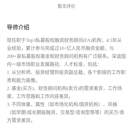
次沟通时与导师确认好服务流程细节，导师首次提供
暂无评价
简历修改初始版本的10日内，学员可就同一份简历未
完善的部分与导师沟通进行继续完善。
导师介绍
现任职于Top3私募股权融资财务顾问(FA)机构，4.5年从
业经验，累计参与完成过10+亿人民币融资金额，与
200+家私募股权基金和财务顾问机构有广泛联系。深谙国
内一级市场职业发展路径、人才标准，包括：
1. 从分析师、投资经理到投资副总裁，各个职级的工作职
责和能力画像。
2. 基金(买方)、财务顾问机构(卖方)的需求差异，工作场
景、工作思路和工作内容差异。
3. 不同体量、属性（如市场化机构/国资机构）、风格
（如早期/成长期投融资，交易型/咨询型等等）的买方/卖
方需求差异。