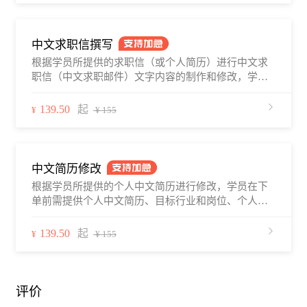
中文求职信撰写
根据学员所提供的求职信（或个人简历）进行中文求
职信（中文求职邮件）文字内容的制作和修改，学员
在下单前需提供个人简历、目标行业和岗位、个人的
工作经验年限，应聘相关岗位的职位描述（选填），
139.50
起
¥
¥ 155
以及关于求职信相关的问题和预期等。中文求职信撰
写服务将会在2–4个工作日内完成，部分导师提供1–2
日内加急服务。学员下单后，可通过职徒简历平台、
邮件、微信、电话等与导师建立联系，并在修改前与
中文简历修改
导师沟通好所希望达到的预期，导师首次提供求职信
根据学员所提供的个人中文简历进行修改，学员在下
修改初始版本的10日内，学员可就同一封求职信未完
单前需提供个人中文简历、目标行业和岗位、个人的
善的部分与导师沟通进行继续完善。
工作经验年限，应聘相关岗位的职位描述（选填），
以及关于简历修改的疑问和修改预期等。中文简历修
139.50
起
¥
¥ 155
改将会在2–4个工作日内完成，部分导师提供1–2日内
加急服务。学员下单后，可通过职徒简历平台、邮
件、微信、电话等与导师建立联系，并在修改前与导
师沟通好所希望达到的预期，简历修改为非标准化服
评价
务，每个老师的修改风格和流程会有所不同，请在首