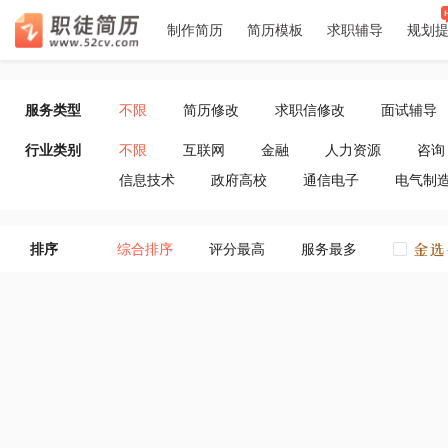
􀉪
􀎝
􀕻
􀄑
􀈸
推荐
推荐
推荐
7
6
1
2
2
3
3
4
4
5
5
7
6
1
制作简历
简历模板
求职辅导
规划
职徒简
服务类型
不限
简历修改
求职信修改
面试辅导
行业类别
不限
互联网
金融
人力资源
咨询
信息技术
政府高校
通信电子
电气制
空
空
排序
综合排序
评分最高
服务最多