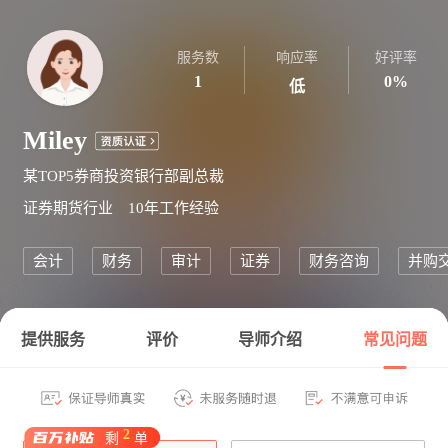
服务数
响应率
好评率
1
0%
低
Miley
某TOP5券商投资银行部副总裁
证券期货
行业
10年
工作经验
会计
财务
审计
证券
财务咨询
并购
提供服务
评价
导师介绍
常见问题
2
剩
单