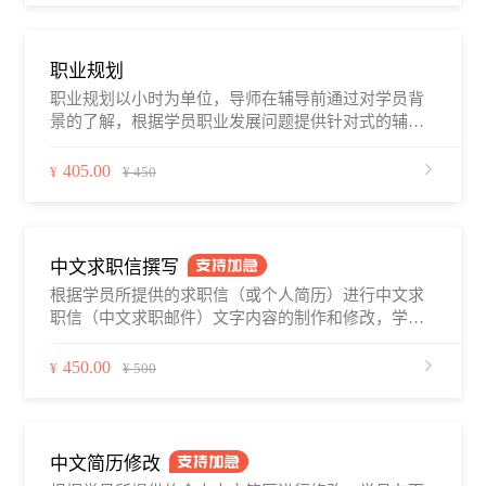
建立联系，进行沟通和辅导。
职业规划
职业规划以小时为单位，导师在辅导前通过对学员背
景的了解，根据学员职业发展问题提供针对式的辅导
和解答，辅助学员分析个人性格、职业现状、挖掘个
人优势，确定职业发展方向和路径。学员可通过职徒
405.00
¥
¥ 450
简历平台、电话、微信、QQ等与导师建立联系，进行
沟通和辅导。
中文求职信撰写
根据学员所提供的求职信（或个人简历）进行中文求
职信（中文求职邮件）文字内容的制作和修改，学员
在下单前需提供个人简历、目标行业和岗位、个人的
工作经验年限，应聘相关岗位的职位描述（选填），
450.00
¥
¥ 500
以及关于求职信相关的问题和预期等。中文求职信撰
写服务将会在2–4个工作日内完成，部分导师提供1–2
日内加急服务。学员下单后，可通过职徒简历平台、
邮件、微信、电话等与导师建立联系，并在修改前与
中文简历修改
导师沟通好所希望达到的预期，导师首次提供求职信