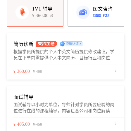
1V1 辅导
图文咨询
¥
360.00
¥25
起
简历诊断
根据学员所提供的个人中英文简历提供修改建议，学
员在下单前需提供个人中文简历、目标行业和岗位、
个人的工作经验年限，应聘相关岗位的职位描述，以
及关于简历修改的疑问和修改预期等。提供建议后学
360.00
¥
¥ 400
员自行修改简历，可以针对修改后的版本继续给出意
见，直到满意为止。
面试辅导
面试辅导以小时为单位，导师针对学员所要应聘的岗
位进行在线的课程辅导，内容包含公司和岗位解读、
岗位所用到的技能、面试考核点和模拟面试等（因学
员所面临的问题不同，辅导内容类别会略有差异）。
405.00
¥
¥ 450
学员可通过职徒简历平台、电话、微信、QQ等与导师