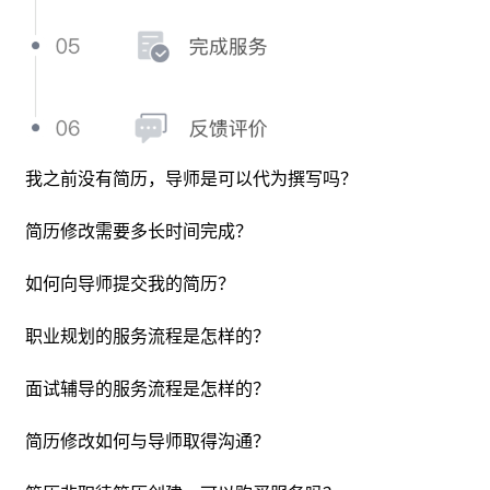
导师不会从0到1代写简历，如果之前没有撰写过简历，可先
我之前没有简历，导师是可以代为撰写吗？
简历修改一般会在 2-4 个工作日完成，加急为2个工作日完
在职徒简历平台创建简历，完成相关经历模块撰写，导师会
成，完成修改后，学员可就导师所修改版本在10个自然日内
依据所提交简历的岗位意向、背景情况、重点修改要求等维
简历修改需要多长时间完成？
向导师提问或二次修改，如学员在导师修改后10个自然日
度对各个简历模块进行全面优化和精修，并给出求职建议。
内，未再提出修改要求，则默认学员确认服务完成。在简历
在职徒简历制作完成初始版本的简历后，可将简历在下单时
如何向导师提交我的简历？
修改过程如发生纠纷，可与职徒客服人员取得联系并要求介
职业规划以小时为单位，导师根据学员职业发展问题提供针
一并提交给导师，导师在修改完成后，学员可在个人管理中
入。
对式的辅导和解答，辅助学员分析个人性格、职业现状、挖
职业规划的服务流程是怎样的？
心查看并使用已经修改好的简历。
面试辅导以小时为单位，导师针对学员所要应聘的岗位进行
掘个人优势，确定职业发展方向和路径。如学员预约时间需
在线或线下的课程辅导，内容应包含公司和岗位解读、岗位
面试辅导的服务流程是怎样的？
调整，需提前48小时与导师进行沟通，并在系统修改预约时
所用到的技能、面试考核点和模拟面试等，导师可就具体岗
间。
用户在每次提交修改服务时，可备注自己的需求和问题，导
简历修改如何与导师取得沟通？
位对课程的时长和收费进行调整。如学员预约时间需调整，
师会根据需求和问题给予文字性修改和反馈，根据导师的沟
需提前48小时与导师进行沟通，并在系统修改预约时间。
通习惯可能选用微信,skype等沟通工具，会在简历修改前通过