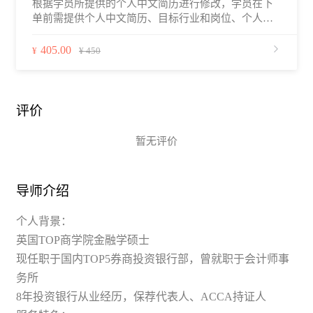
根据学员所提供的个人中文简历进行修改，学员在下
修改初始版本的10日内，学员可就同一封求职信未完
单前需提供个人中文简历、目标行业和岗位、个人的
善的部分与导师沟通进行继续完善。
工作经验年限，应聘相关岗位的职位描述（选填），
以及关于简历修改的疑问和修改预期等。中文简历修
405.00
¥
¥ 450
改将会在2–4个工作日内完成，部分导师提供1–2日内
加急服务。学员下单后，可通过职徒简历平台、邮
件、微信、电话等与导师建立联系，并在修改前与导
师沟通好所希望达到的预期，简历修改为非标准化服
评价
务，每个老师的修改风格和流程会有所不同，请在首
次沟通时与导师确认好服务流程细节，导师首次提供
暂无评价
简历修改初始版本的10日内，学员可就同一份简历未
完善的部分与导师沟通进行继续完善。
导师介绍
个人背景：
英国TOP商学院金融学硕士
现任职于国内TOP5券商投资银行部，曾就职于会计师事
务所
8年投资银行从业经历，保荐代表人、ACCA持证人