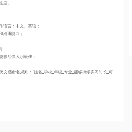
难度。

工作语言：中文、英语；

和沟通能力；

月；

能够尽快入职最佳；

历文档命名规则：“姓名_学校_年级_专业_能够持续实习时长_可