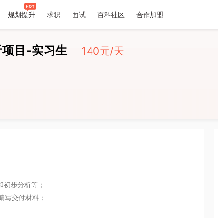
规划提升
求职
面试
百科社区
合作加盟
历
项目-实习生
140
元/天
和初步分析等；

编写交付材料；
