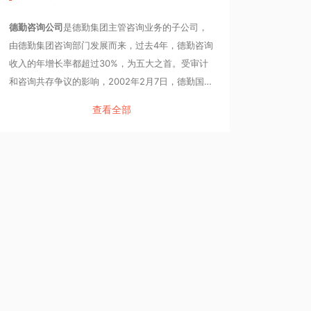
德勤咨询公司
是德勤集团主管咨询业务的子公司，
由德勤集团咨询部门发展而来，过去4年，德勤咨询
收入的年增长率都超过30%，为五大之首。受审计
和咨询共存争议的影响，2002年2月7日，德勤国际
会计师事务所正式对外宣布，德勤咨询脱离德勤集
查看全部
团而成为完全独立的咨询公司。德勤咨询分支机构
遍布世界，涉及的行业领域包括消费品行业、制造
业、通信媒体业、金融服务业、医药业、教育保健
以及公共事业等，客户关系管理是它的一大长项。