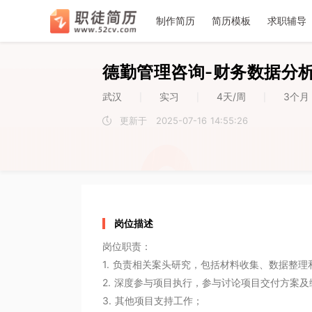
􀉪
􀎝
􀕻
􀄑
􀈸
推荐
推荐
推荐
7
6
1
2
2
3
3
4
4
5
5
7
6
1
制作简历
简历模板
求职辅导
职徒简
德勤管理咨询-财务数据分析
武汉
实习
4天/周
3个月
|
|
|
更新于
2025-07-16 14:55:26
空
空
岗位描述
岗位职责：

1. 负责相关案头研究，包括材料收集、数据整理
2. 深度参与项目执行，参与讨论项目交付方案及
3. 其他项目支持工作；
