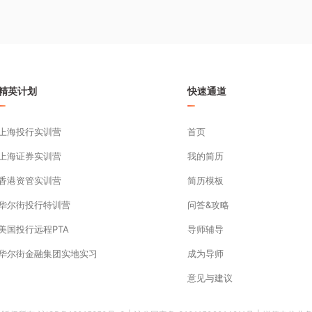
精英计划
快速通道
上海投行实训营
首页
上海证券实训营
我的简历
香港资管实训营
简历模板
华尔街投行特训营
问答&攻略
美国投行远程PTA
导师辅导
华尔街金融集团实地实习
成为导师
意见与建议