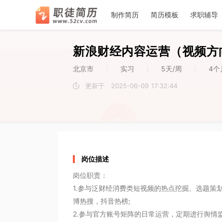
􀉪
􀎝
􀕻
􀄑
􀈸
推荐
推荐
推荐
7
6
1
2
2
3
3
4
4
5
5
7
6
1
制作简历
简历模板
求职辅导
职徒简
新浪财经内容运营（视频方
北京市
实习
5天/周
4个
|
|
|
更新于
2025-06-09 17:32:44
空
空
岗位描述
岗位职责：

1.参与泛财经消费类短视频的热点挖掘、选题策
博热搜，抖音热榜;

2.参与官方账号矩阵的日常运营，定期进行舆情监