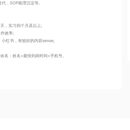
代，SOP梳理沉淀等。

天，实习四个月及以上;

效率;

红书，有较好的内容sense;

简历命名：姓名+最快到岗时间+手机号。