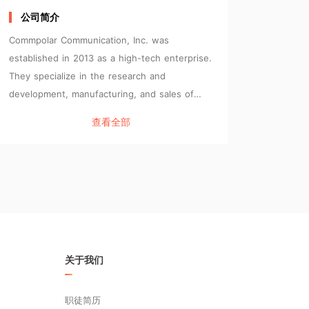
公司简介
Commpolar Communication, Inc. was
established in 2013 as a high-tech enterprise.
They specialize in the research and
development, manufacturing, and sales of
optical fiber engineering testing instruments,
查看全部
benchtop optical fiber testing
instruments/system for optical passive
devices, and also the handheld optical fiber
equipment and cleaning tools. The company
also offers optical fiber testing solutions for
various fields. The main products include
benchtop instrument products such as the
benchtop optical power meter, various
关于我们
benchtop stable light sources, multi-channel
comprehensive tester (including PDL test
职徒简历