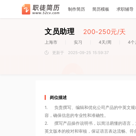
􀉪
􀎝
􀕻
􀄑
􀈸
推荐
推荐
推荐
7
6
1
2
2
3
3
4
4
5
5
7
6
1
制作简历
简历模板
求职辅导
职徒简
文员助理
200
-250
元/天
上海市
实习
4天/周
4个
|
|
|
更新于
2025-09-25 15:59:37
空
空
岗位描述
1.	负责撰写、编辑和优化公司产品的中英文规格书，准确清晰地阐述产品的性能、技术参数、规格型号等内
容，确保信息的专业性和准确性。 

2.	撰写产品操作说明书，以简洁易懂的语言，为用户提供清晰、详细的产品使用步骤和操作指导，同时进行中
英文版本的校对和审核，保证语言表达流畅、符合