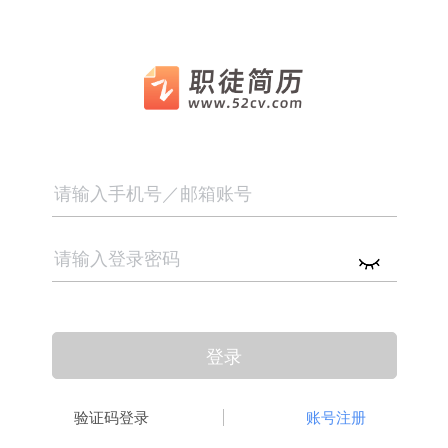
􀉪
􀎝
􀕻
􀄑
􀈸
推荐
推荐
推荐
7
6
1
2
2
3
3
4
4
5
5
7
6
1
职徒简
空
空
登录
验证码登录
账号注册