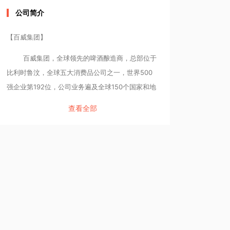
公司简介
【百威集团】
百威集团，全球领先的啤酒酿造商，总部位于
比利时鲁汶，全球五大消费品公司之一，世界500
强企业第192位，公司业务遍及全球150个国家和地
区，拥有员工超过175,000名。百威集团全球经营
查看全部
500多个啤酒品牌，包括全球旗舰品牌百威啤酒、
科罗娜啤酒和时代啤酒，国际品牌贝克啤酒，乐飞
啤酒和福佳啤酒，以及本土明星品牌哈尔滨啤酒，
雪津啤酒等众多品牌。多元化的业务版图和在成熟
及新兴市场的均衡发展，使得百威得以发挥综合优
势，不断取得骄人的成绩。百威的梦想是“携手你
我，酿造更美好世界”。