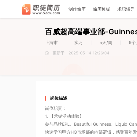
􀉪
􀎝
􀕻
􀄑
􀈸
推荐
推荐
推荐
7
6
1
2
2
3
3
4
4
5
5
7
6
1
制作简历
简历模板
求职辅导
职徒简
百威超高端事业部-Guinn
上海市
实习
5天/周
6个
|
|
|
更新于
2025-05-14 12:26:04
空
空
岗位描述
岗位职责：

1. 【营销活动体验】

参与品牌EPL、Beautiful Guinness、Liq
快速学习甲方HQ市场部的内部逻辑，感受百年