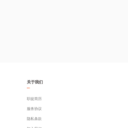
【东南事业部】
百威中国东南事业部是百威集团在中国的七大
事业部之一，以雪津啤酒有限公司为基础组成，事
业部总部设在福建莆田，现有雇员近1万人，主管福
建、江西、浙江、江苏、台湾五省业务和生产基地
运营，拥有全亚洲领先的啤酒酿造工厂及超十家啤
酒制造工厂，旗下哈尔滨啤酒是全国啤酒行业知名
品牌。雪津啤酒是福建、江西啤酒行业强势品牌。
还有红石梁、KK金、大富豪等众多当地本土啤酒品
关于我们
牌。
职徒简历
【红星项目】
服务协议
为了适应企业飞速发展的业绩增长，为团队注
隐私条款
入新鲜血液，培养更多高质量的管理人才，百威中