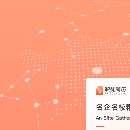
􀉪
􀎝
􀕻
􀄑
􀈸
推荐
推荐
推荐
7
6
1
2
2
3
3
4
4
5
5
7
6
1
职徒简
空
空