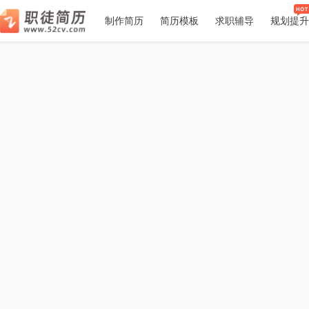
􀉪
􀎝
􀕻
􀄑
􀈸
推荐
推荐
推荐
7
6
1
2
2
3
3
4
4
5
5
7
6
1
制作简历
简历模板
求职辅导
规划提升
职徒简
空
空