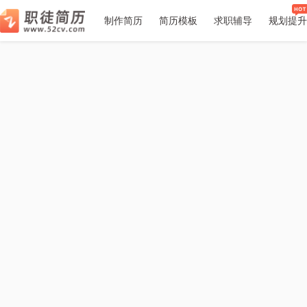
􀉪
􀎝
􀕻
􀄑
􀈸
推荐
推荐
推荐
7
6
1
2
2
3
3
4
4
5
5
7
6
1
制作简历
简历模板
求职辅导
规划提升
职徒简
空
空