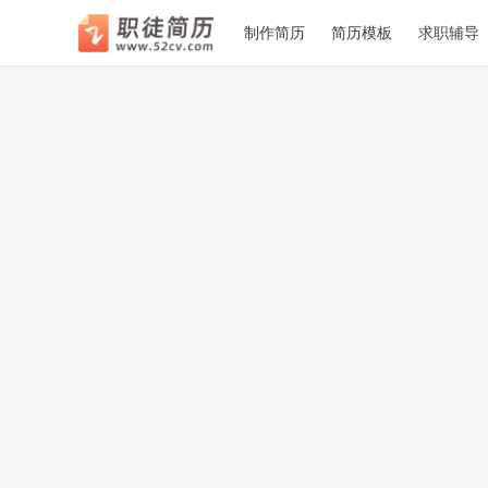
􀉪
􀎝
􀕻
􀄑
􀈸
推荐
推荐
推荐
7
6
1
2
2
3
3
4
4
5
5
7
6
1
制作简历
简历模板
求职辅导
职徒简
空
空